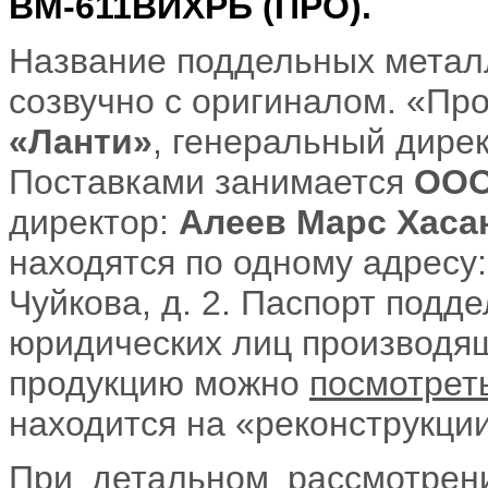
ВМ-611ВИХРЬ (ПРО).
Название поддельных метал
созвучно с оригиналом. «Пр
«Ланти»
, генеральный дире
Поставками занимается
ООО
директор:
Алеев Марс Хаса
находятся по одному адресу:
Чуйкова, д. 2. Паспорт подд
юридических лиц производящ
продукцию можно
посмотрет
находится на «реконструкции»
При детальном рассмотрени