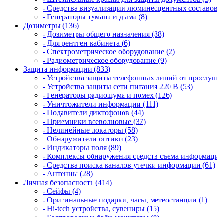
- Средства визуализации люминесцентных составов
- Генераторы тумана и дыма (8)
Дозиметры (136)
- Дозиметры общего назначения (88)
- Для рентген кабинета (6)
- Спектрометрическое оборудование (2)
- Радиометрическое оборудование (9)
Защита информации (833)
- Устройства защиты телефонных линий от прослуш
- Устройства защиты сети питания 220 В (53)
- Генераторы радиошума и помех (126)
- Уничтожители информации (111)
- Подавители диктофонов (44)
- Приемники всеволновые (37)
- Нелинейные локаторы (58)
- Обнаружители оптики (23)
- Индикаторы поля (89)
- Комплексы обнаружения средств съема информаци
- Средства поиска каналов утечки информации (61)
- Антенны (28)
Личная безопасность (414)
- Сейфы (4)
- Оригинальные подарки, часы, метеостанции (1)
- Hi-tech устройства, сувениры (15)