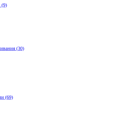
 (9)
ивания (30)
и (69)