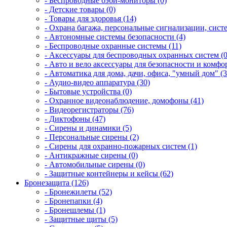
- Беспроводные бэби-мониторы (0)
- Детские товары (0)
- Товары для здоровья (14)
- Охрана багажа, персональные сигнализации, сист
- Автономные системы безопасности (4)
- Беспроводные охранные системы (11)
- Аксессуары для беспроводных охранных систем (0
- Авто и вело аксессуары для безопасности и комфор
- Автоматика для дома, дачи, офиса, "умный дом" (3
- Аудио-видео аппаратура (30)
- Бытовые устройства (0)
- Охранное видеонаблюдение, домофоны (41)
- Видеорегистраторы (76)
- Диктофоны (47)
- Сирены и динамики (5)
- Персональные сирены (2)
- Сирены для охранно-пожарных систем (1)
- Антикражные сирены (0)
- Автомобильные сирены (0)
- Защитные контейнеры и кейсы (62)
Бронезащита (126)
- Бронежилеты (52)
- Бронепапки (4)
- Бронешлемы (1)
- Защитные щиты (5)