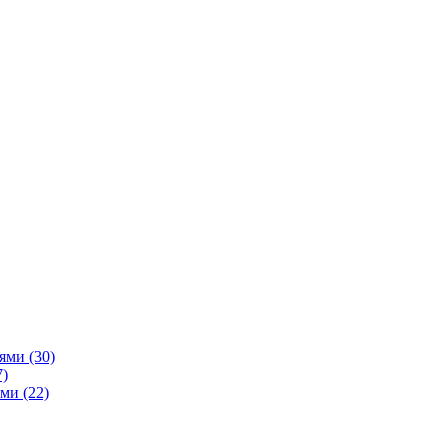
ями (30)
7)
ми (22)