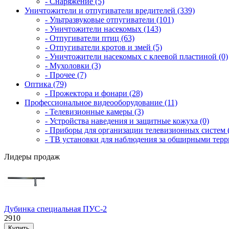
- Снаряжение (5)
Уничтожители и отпугиватели вредителей (339)
- Ультразвуковые отпугиватели (101)
- Уничтожители насекомых (143)
- Отпугиватели птиц (63)
- Отпугиватели кротов и змей (5)
- Уничтожители насекомых с клеевой пластиной (0)
- Мухоловки (3)
- Прочее (7)
Оптика (79)
- Прожектора и фонари (28)
Профессиональное видеооборудование (11)
- Телевизионные камеры (3)
- Устройства наведения и защитные кожуха (0)
- Приборы для организации телевизионных систем (
- ТВ установки для наблюдения за обширными терр
Лидеры продаж
Дубинка специальная ПУС-2
2910