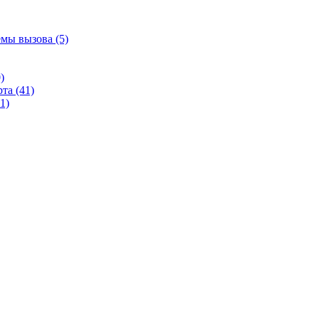
емы вызова (5)
)
та (41)
1)