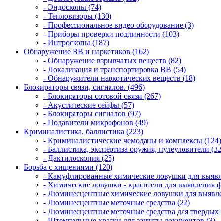
- Эндоскопы (74)
- Тепловизоры (130)
- Профессиональное видео оборудование (3)
- Приборы проверки подлинности (103)
- Интроскопы (187)
Обнаружение ВВ и наркотиков (162)
- Обнаружение взрывчатых веществ (82)
- Локализация и транспортировка ВВ (54)
- Обнаружители наркотических веществ (18)
Блокираторы связи, сигналов. (496)
- Блокираторы сотовой связи (267)
- Акустические сейфы (57)
- Блокираторы сигналов (97)
- Подавители микрофонов (49)
Криминалистика, баллистика (223)
- Криминалистические чемоданы и комплексы (124)
- Баллистика, экспертиза оружия, пулеуловители (32
- Дактилоскопия (25)
Борьба с хищениями (120)
- Камуфлированные химические ловушки для выявл
- Химические ловушки - красители для выявления 
- Люминесцентные химические ловушки для выявле
- Люминесцентные меточные средства (22)
- Люминесцентные меточные средства для твердых 
- Штемпельные краски для защиты документов (3)