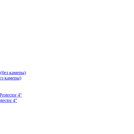
з камеры)
ector 4"