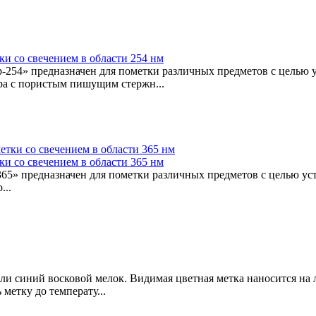
и со свечением в области 254 нм
 предназначен для пометки различных предметов с целью ус
ра с пористым пишущим стержн...
и со свечением в области 365 нм
 предназначен для пометки различных предметов с целью уст
...
иний восковой мелок. Видимая цветная метка наносится на л
метку до температу...