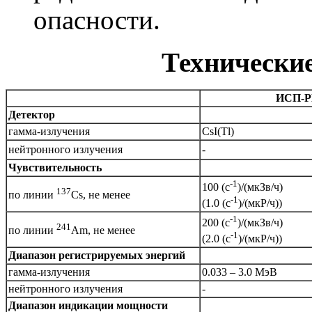
опасности.
Технически
ИСП-P
Детектор
гамма-излучения
CsI(Tl)
нейтронного излучения
-
Чувствительность
-1
100 (с
)/(мкЗв/ч)
137
по линии
Сs, не менее
-1
(1.0 (с
)/(мкР/ч))
-1
200 (с
)/(мкЗв/ч)
241
по линии
Am, не менее
-1
(2.0 (с
)/(мкР/ч))
Диапазон регистрируемых энергий
гамма-излучения
0.033 – 3.0 МэВ
нейтронного излучения
-
Диапазон индикации мощности