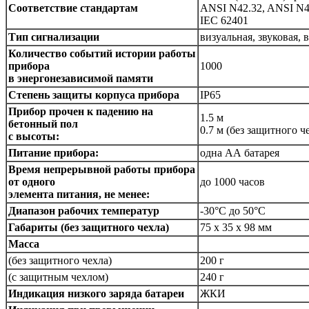
Соответствие стандартам
ANSI N42.32, ANSI N42
IEC 62401
Тип сигнализации
визуальная, звуковая,
Количество событий истории работы
прибора
1000
в энергонезависимой памяти
Степень защиты корпуса прибора
IP65
Прибор прочен к падению на
1.5 м
бетонный пол
0.7 м (без защитного ч
с высоты:
Питание прибора:
одна АА батарея
Время непрерывной работы прибора
от одного
до 1000 часов
элемента питания, не менее:
Диапазон рабочих температур
-30°C до 50°C
Габариты (без защитного чехла)
75 х 35 х 98 мм
Масса
(без защитного чехла)
200 г
(с защитным чехлом)
240 г
Индикация низкого заряда батареи
ЖКИ