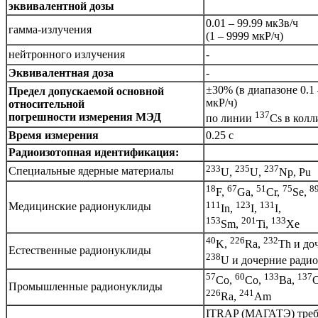
эквивалентной дозы
0.01 – 99.99 мкЗв/ч
гамма-излучения
(1 – 9999 мкР/ч)
нейтронного излучения
-
Эквивалентная доза
-
±30% (в диапазоне 0.1 
Предел допускаемой основной
мкР/ч)
относительной
137
погрешности измерения МЭД
по линии
Cs в кол
Время измерения
0.25 с
Радиоизотопная идентификация:
233
235
237
Специальные ядерные материалы
U,
U,
Np, Pu
18
67
51
75
8
F,
Ga,
Cr,
Se,
111
123
131
Медицинские радионуклиды
In,
I,
I,
153
201
133
Sm,
Ti,
Xe
40
226
232
K,
Ra,
Th и до
Естественные радионуклиды
238
U и дочерние ради
57
60
133
137
Co,
Co,
Ba,
Промышленные радионуклиды
226
241
Ra,
Am
ITRAP (МАГАТЭ) треб