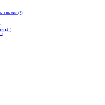
емы вызова (5)
)
та (41)
1)