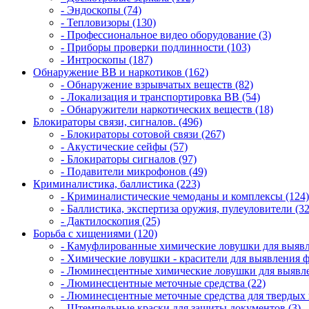
- Эндоскопы (74)
- Тепловизоры (130)
- Профессиональное видео оборудование (3)
- Приборы проверки подлинности (103)
- Интроскопы (187)
Обнаружение ВВ и наркотиков (162)
- Обнаружение взрывчатых веществ (82)
- Локализация и транспортировка ВВ (54)
- Обнаружители наркотических веществ (18)
Блокираторы связи, сигналов. (496)
- Блокираторы сотовой связи (267)
- Акустические сейфы (57)
- Блокираторы сигналов (97)
- Подавители микрофонов (49)
Криминалистика, баллистика (223)
- Криминалистические чемоданы и комплексы (124)
- Баллистика, экспертиза оружия, пулеуловители (32
- Дактилоскопия (25)
Борьба с хищениями (120)
- Камуфлированные химические ловушки для выявл
- Химические ловушки - красители для выявления 
- Люминесцентные химические ловушки для выявле
- Люминесцентные меточные средства (22)
- Люминесцентные меточные средства для твердых 
- Штемпельные краски для защиты документов (3)