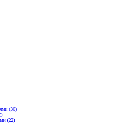
ями (30)
7)
ми (22)