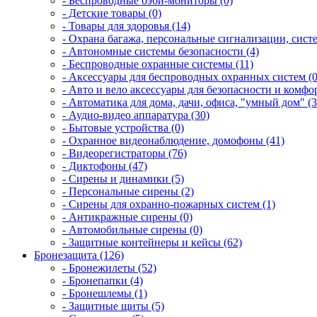
- Беспроводные бэби-мониторы (0)
- Детские товары (0)
- Товары для здоровья (14)
- Охрана багажа, персональные сигнализации, сист
- Автономные системы безопасности (4)
- Беспроводные охранные системы (11)
- Аксессуары для беспроводных охранных систем (0
- Авто и вело аксессуары для безопасности и комфор
- Автоматика для дома, дачи, офиса, "умный дом" (3
- Аудио-видео аппаратура (30)
- Бытовые устройства (0)
- Охранное видеонаблюдение, домофоны (41)
- Видеорегистраторы (76)
- Диктофоны (47)
- Сирены и динамики (5)
- Персональные сирены (2)
- Сирены для охранно-пожарных систем (1)
- Антикражные сирены (0)
- Автомобильные сирены (0)
- Защитные контейнеры и кейсы (62)
Бронезащита (126)
- Бронежилеты (52)
- Бронепапки (4)
- Бронешлемы (1)
- Защитные щиты (5)