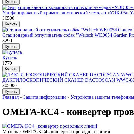
Унифицированный криминалистический чемодан «УЭК-05» (бе
36500
Стационарный отпугиватель собак "Weitech WK0054 Garden Prot
8290
Купель
1770
ДАКТИЛОСКОПИЧЕСКИЙ СКАНЕР DACTOSCAN WWC-8
305000
Главная
»
Защита информации
»
Устройства защиты телефонн
ОМЕГА-КС4 - конвертер про
Модель:
ОМЕГА-КС4 - конвертер проводных линий