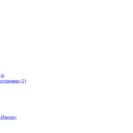
4)
иториями (2)
р-Импер»