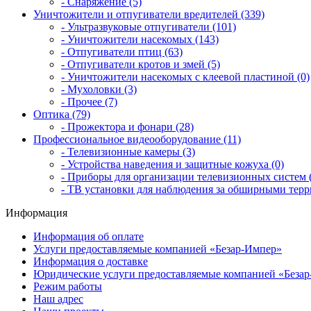
- Снаряжение (5)
Уничтожители и отпугиватели вредителей (339)
- Ультразвуковые отпугиватели (101)
- Уничтожители насекомых (143)
- Отпугиватели птиц (63)
- Отпугиватели кротов и змей (5)
- Уничтожители насекомых с клеевой пластиной (0)
- Мухоловки (3)
- Прочее (7)
Оптика (79)
- Прожектора и фонари (28)
Профессиональное видеооборудование (11)
- Телевизионные камеры (3)
- Устройства наведения и защитные кожуха (0)
- Приборы для организации телевизионных систем (
- ТВ установки для наблюдения за обширными терр
Информация
Информация об оплате
Услуги предоставляемые компанией «Безар-Импер»
Информация о доставке
Юридические услуги предоставляемые компанией «Беза
Режим работы
Наш адрес