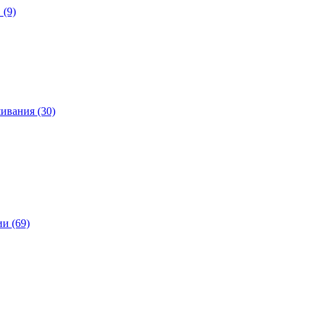
 (9)
ивания (30)
и (69)