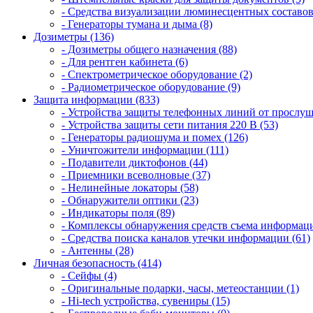
- Средства визуализации люминесцентных составов
- Генераторы тумана и дыма (8)
Дозиметры (136)
- Дозиметры общего назначения (88)
- Для рентген кабинета (6)
- Спектрометрическое оборудование (2)
- Радиометрическое оборудование (9)
Защита информации (833)
- Устройства защиты телефонных линий от прослуш
- Устройства защиты сети питания 220 В (53)
- Генераторы радиошума и помех (126)
- Уничтожители информации (111)
- Подавители диктофонов (44)
- Приемники всеволновые (37)
- Нелинейные локаторы (58)
- Обнаружители оптики (23)
- Индикаторы поля (89)
- Комплексы обнаружения средств съема информаци
- Средства поиска каналов утечки информации (61)
- Антенны (28)
Личная безопасность (414)
- Сейфы (4)
- Оригинальные подарки, часы, метеостанции (1)
- Hi-tech устройства, сувениры (15)