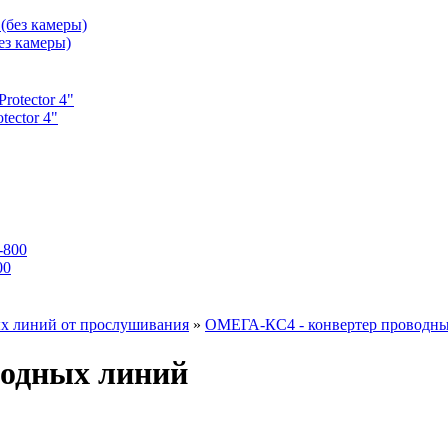
з камеры)
ector 4"
00
ых линий от прослушивания
»
ОМЕГА-КС4 - конвертер проводн
водных линий