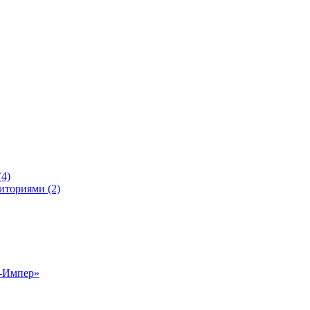
4)
иториями (2)
р-Импер»