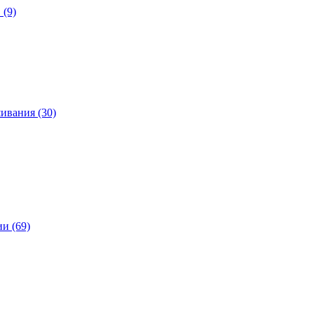
 (9)
ивания (30)
и (69)