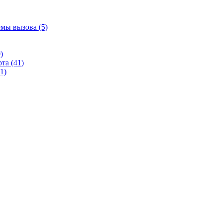
емы вызова (5)
)
та (41)
1)