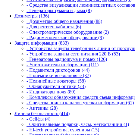
- Средства визуализации люминесцентных составов
- Генераторы тумана и дыма (8)
Дозиметры (136)
- Дозиметры общего назначения (88)
- Для рентген кабинета (6)
- Спектрометрическое оборудование (2)
- Радиометрическое оборудование (9)
Защита информации (833)
- Устройства защиты телефонных линий от прослуш
- Устройства защиты сети питания 220 В (53)
- Генераторы радиошума и помех (126)
- Уничтожители информации (111)
- Подавители диктофонов (44)
- Приемники всеволновые (37)
- Нелинейные локаторы (58)
- Обнаружители оптики (23)
- Индикаторы поля (89)
- Комплексы обнаружения средств съема информаци
- Средства поиска каналов утечки информации (61)
- Антенны (28)
Личная безопасность (414)
- Сейфы (4)
- Оригинальные подарки, часы, метеостанции (1)
- Hi-tech устройства, сувениры (15)