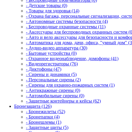
- Беспроводные бэби-мониторы (0)
- Детские товары (0)
- Товары для здоровья (14)
- Охрана багажа, персональные сигнализации, сист
- Автономные системы безопасности (4)
- Беспроводные охранные системы (11)
- Аксессуары для беспроводных охранных систем (0
- Авто и вело аксессуары для безопасности и комфор
- Автоматика для дома, дачи, офиса, "умный дом" (3
- Аудио-видео аппаратура (30)
- Бытовые устройства (0)
- Охранное видеонаблюдение, домофоны (41)
- Видеорегистраторы (76)
- Диктофоны (47)
- Сирены и динамики (5)
- Персональные сирены (2)
- Сирены для охранно-пожарных систем (1)
- Антикражные сирены (0)
- Автомобильные сирены (0)
- Защитные контейнеры и кейсы (62)
Бронезащита (126)
- Бронежилеты (52)
- Бронепапки (4)
- Бронешлемы (1)
- Защитные щиты (5)