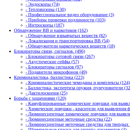
- Эндоскопы (74)
- Тепловизоры (130)
- Профессиональное видео оборудование (3)
- Приборы проверки подлинности (103)
- Интроскопы (187)
Обнаружение ВВ и наркотиков (162)
- Обнаружение взрывчатых веществ (82)
- Локализация и транспортировка ВВ (54)
- Обнаружители наркотических веществ (18)
Блокираторы связи, сигналов. (496)
- Блокираторы сотовой связи (267)
- Акустические сейфы (57)
- Блокираторы сигналов (97)
- Подавители микрофонов (49)
Криминалистика, баллистика (223)
- Криминалистические чемоданы и комплексы (124)
- Баллистика, экспертиза оружия, пулеуловители (32
- Дактилоскопия (25)
Борьба с хищениями (120)
- Камуфлированные химические ловушки для выявл
- Химические ловушки - красители для выявления 
- Люминесцентные химические ловушки для выявле
- Люминесцентные меточные средства (22)
- Люминесцентные меточные средства для твердых 
- Штемпельные краски для защиты документов (3)