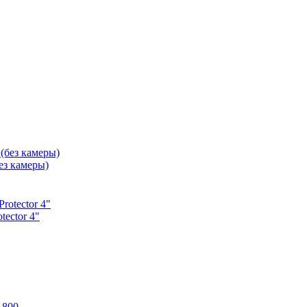
з камеры)
ector 4"