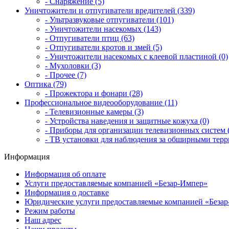
- Снаряжение (5)
Уничтожители и отпугиватели вредителей (339)
- Ультразвуковые отпугиватели (101)
- Уничтожители насекомых (143)
- Отпугиватели птиц (63)
- Отпугиватели кротов и змей (5)
- Уничтожители насекомых с клеевой пластиной (0)
- Мухоловки (3)
- Прочее (7)
Оптика (79)
- Прожектора и фонари (28)
Профессиональное видеооборудование (11)
- Телевизионные камеры (3)
- Устройства наведения и защитные кожуха (0)
- Приборы для организации телевизионных систем (
- ТВ установки для наблюдения за обширными терр
Информация
Информация об оплате
Услуги предоставляемые компанией «Безар-Импер»
Информация о доставке
Юридические услуги предоставляемые компанией «Беза
Режим работы
Наш адрес