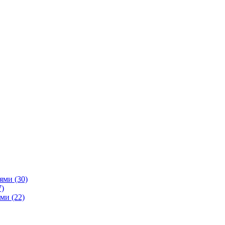
ями (30)
7)
ми (22)